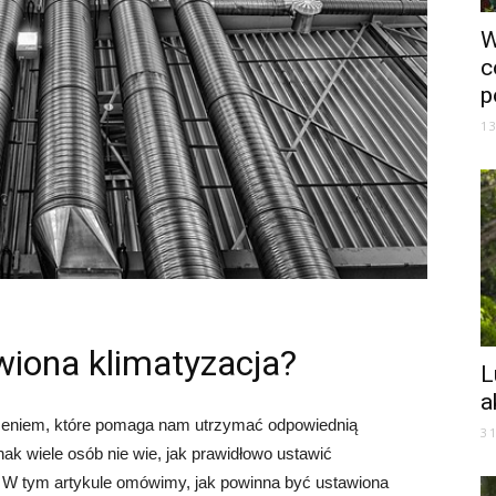
W
c
p
1
wiona klimatyzacja?
L
a
dzeniem, które pomaga nam utrzymać odpowiednią
3
ak wiele osób nie wie, jak prawidłowo ustawić
. W tym artykule omówimy, jak powinna być ustawiona