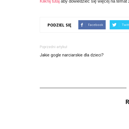
Kliknij tutaj
aby dowiedzieć się więcej na temat 
PODZIEL SIĘ
Facebook
Twit
Poprzedni artykuł
Jakie gogle narciarskie dla dzieci?
R