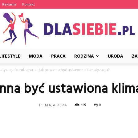
Reklama
Kontakt
LIFESTYLE
MODA
PRACA
RODZINA
URODA
ZA
DlaSiebie.pl
matyzacja kombajnu
Jak powinna być ustawiona klimatyzacja?
nna być ustawiona klim
449
0
11 MAJA 2024