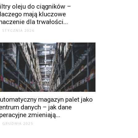
iltry oleju do ciągników –
laczego mają kluczowe
naczenie dla trwałości...
6 STYCZNIA 2026
utomatyczny magazyn palet jako
entrum danych – jak dane
peracyjne zmieniają...
9 GRUDNIA 2025