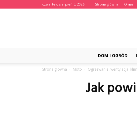
czwartek, sierpień 6, 2026
Strona główna
O nas
DOM I OGRÓD
Strona główna
Moto
Ogrzewanie, wentylacja, kli
Jak powi