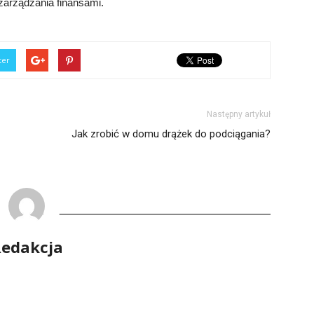
zarządzania finansami.
ter
Następny artykuł
Jak zrobić w domu drążek do podciągania?
edakcja