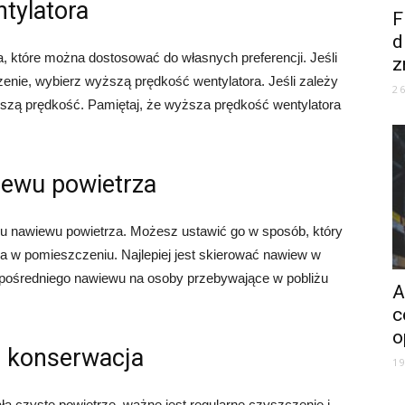
ntylatora
F
d
a, które można dostosować do własnych preferencji. Jeśli
z
enie, wybierz wyższą prędkość wentylatora. Jeśli zależy
2
iższą prędkość. Pamiętaj, że wyższa prędkość wentylatora
iewu powietrza
nku nawiewu powietrza. Możesz ustawić go w sposób, który
 w pomieszczeniu. Najlepiej jest skierować nawiew w
zpośredniego nawiewu na osoby przebywające w pobliżu
A
c
o
i konserwacja
1
ała czyste powietrze, ważne jest regularne czyszczenie i