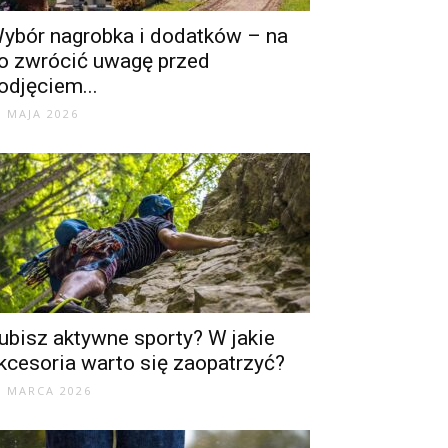
ybór nagrobka i dodatków – na
o zwrócić uwagę przed
odjęciem...
3 MAJA 2026
ubisz aktywne sporty? W jakie
kcesoria warto się zaopatrzyć?
1 MARCA 2026