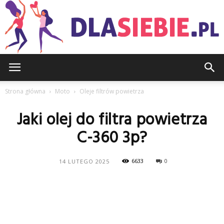
DlaSiebie.pl
Strona główna
Moto
Oleje filtrów powietrza
Jaki olej do filtra powietrza
C-360 3p?
6633
0
14 LUTEGO 2025