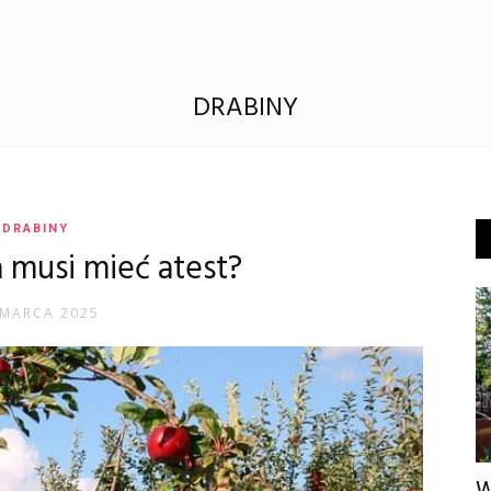
DRABINY
DRABINY
 musi mieć atest?
 MARCA 2025
W