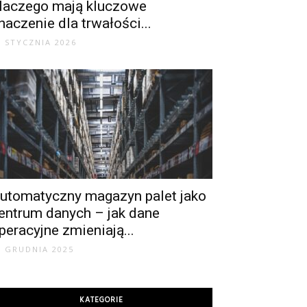
laczego mają kluczowe
naczenie dla trwałości...
6 STYCZNIA 2026
utomatyczny magazyn palet jako
entrum danych – jak dane
peracyjne zmieniają...
9 GRUDNIA 2025
KATEGORIE