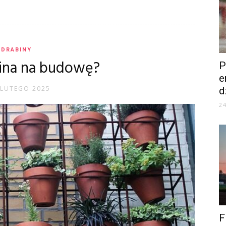
DRABINY
bina na budowę?
P
e
 LUTEGO 2025
d
2
F