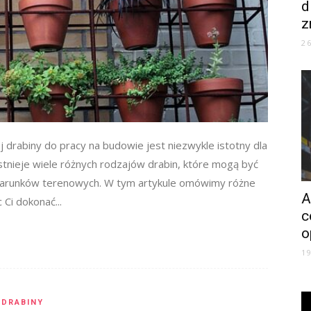
d
z
2
drabiny do pracy na budowie jest niezwykle istotny dla
tnieje wiele różnych rodzajów drabin, które mogą być
 warunków terenowych. W tym artykule omówimy różne
A
Ci dokonać...
c
o
1
DRABINY