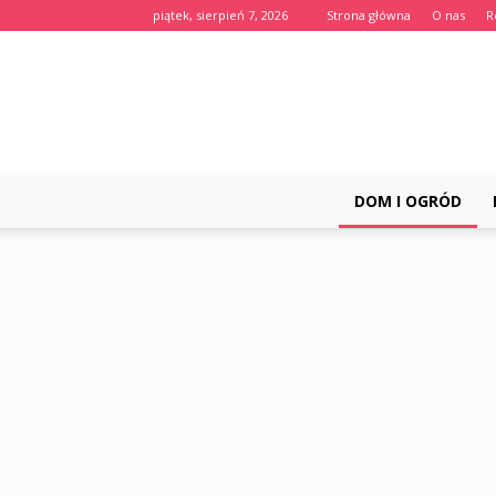
piątek, sierpień 7, 2026
Strona główna
O nas
R
DOM I OGRÓD