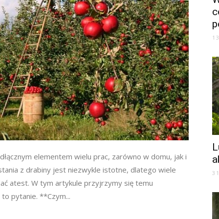
c
p
1
L
odłącznym elementem wielu prac, zarówno w domu, jak i
a
nia z drabiny jest niezwykle istotne, dlatego wiele
3
dać atest. W tym artykule przyjrzymy się temu
to pytanie. **Czym...