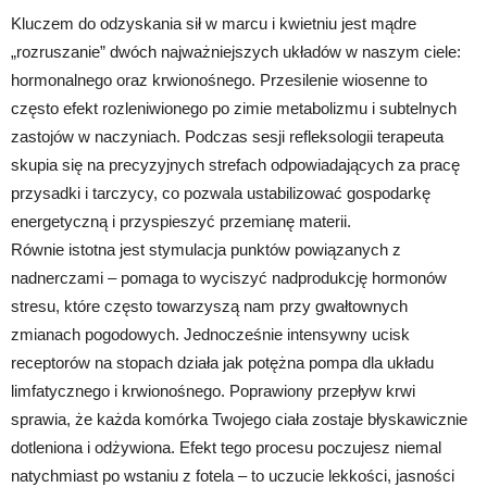
Kluczem do odzyskania sił w marcu i kwietniu jest mądre
„rozruszanie” dwóch najważniejszych układów w naszym ciele:
hormonalnego oraz krwionośnego. Przesilenie wiosenne to
często efekt rozleniwionego po zimie metabolizmu i subtelnych
zastojów w naczyniach. Podczas sesji refleksologii terapeuta
skupia się na precyzyjnych strefach odpowiadających za pracę
przysadki i tarczycy, co pozwala ustabilizować gospodarkę
energetyczną i przyspieszyć przemianę materii.
Równie istotna jest stymulacja punktów powiązanych z
nadnerczami – pomaga to wyciszyć nadprodukcję hormonów
stresu, które często towarzyszą nam przy gwałtownych
zmianach pogodowych. Jednocześnie intensywny ucisk
receptorów na stopach działa jak potężna pompa dla układu
limfatycznego i krwionośnego. Poprawiony przepływ krwi
sprawia, że każda komórka Twojego ciała zostaje błyskawicznie
dotleniona i odżywiona. Efekt tego procesu poczujesz niemal
natychmiast po wstaniu z fotela – to uczucie lekkości, jasności