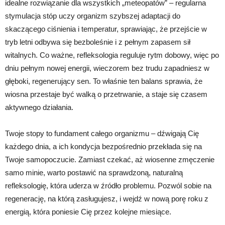
idealne rozwiązanie dla wszystkich „meteopatów” – regularna
stymulacja stóp uczy organizm szybszej adaptacji do
skaczącego ciśnienia i temperatur, sprawiając, że przejście w
tryb letni odbywa się bezboleśnie i z pełnym zapasem sił
witalnych. Co ważne, refleksologia reguluje rytm dobowy, więc po
dniu pełnym nowej energii, wieczorem bez trudu zapadniesz w
głęboki, regenerujący sen. To właśnie ten balans sprawia, że
wiosna przestaje być walką o przetrwanie, a staje się czasem
aktywnego działania.
Twoje stopy to fundament całego organizmu – dźwigają Cię
każdego dnia, a ich kondycja bezpośrednio przekłada się na
Twoje samopoczucie. Zamiast czekać, aż wiosenne zmęczenie
samo minie, warto postawić na sprawdzoną, naturalną
refleksologię, która uderza w źródło problemu. Pozwól sobie na
regenerację, na którą zasługujesz, i wejdź w nową porę roku z
energią, która poniesie Cię przez kolejne miesiące.