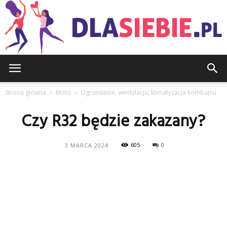
DlaSiebie.pl
Strona główna
Moto
Ogrzewanie, wentylacja, klimatyzacja kombajnu
Czy R32 będzie zakazany?
605
0
3 MARCA 2024