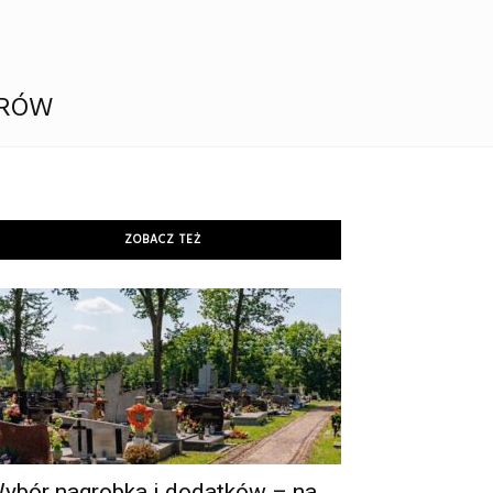
ERÓW
ZOBACZ TEŻ
ybór nagrobka i dodatków – na