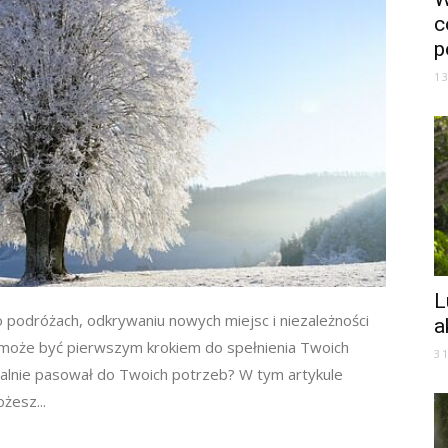
c
p
1
L
 podróżach, odkrywaniu nowych miejsc i niezależności
a
 B może być pierwszym krokiem do spełnienia Twoich
3
ealnie pasował do Twoich potrzeb? W tym artykule
żesz...