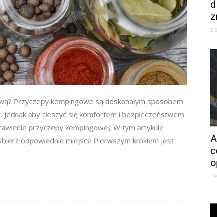
d
z
2
gową? Przyczepy kempingowe są doskonałym sposobem
. Jednak aby cieszyć się komfortem i bezpieczeństwem
tawienie przyczepy kempingowej. W tym artykule
A
 Wybierz odpowiednie miejsce Pierwszym krokiem jest
c
o
1