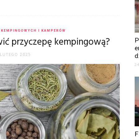
 KEMPINGOWYCH I KAMPERÓW
wić przyczepę kempingową?
P
e
 LUTEGO 2025
d
2
F