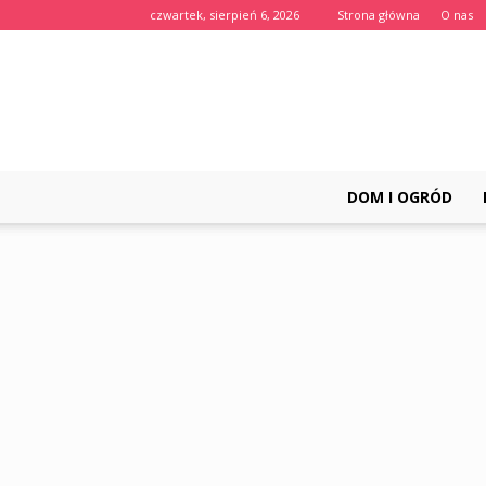
czwartek, sierpień 6, 2026
Strona główna
O nas
DOM I OGRÓD