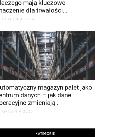
laczego mają kluczowe
naczenie dla trwałości...
6 STYCZNIA 2026
utomatyczny magazyn palet jako
entrum danych – jak dane
peracyjne zmieniają...
9 GRUDNIA 2025
KATEGORIE