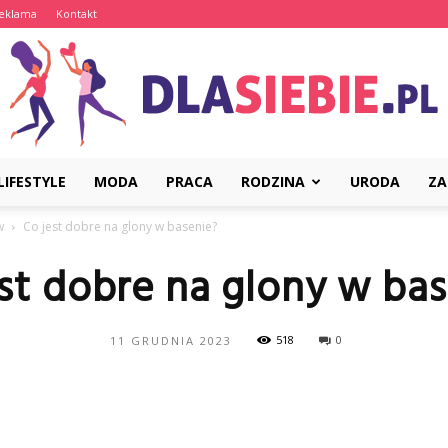
eklama
Kontakt
LIFESTYLE
MODA
PRACA
RODZINA
URODA
ZA
DlaSiebie.pl
w
Co jest dobre na glony w basenie?
st dobre na glony w ba
518
0
11 GRUDNIA 2023