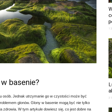
W
c
p
1
y w basenie?
L
a
lu osób. Jednak utrzymanie go w czystości może być
3
problemem glonów. Glony w basenie mogą być nie tylko
la zdrowia. W tym artykule dowiesz się, co jest dobre na