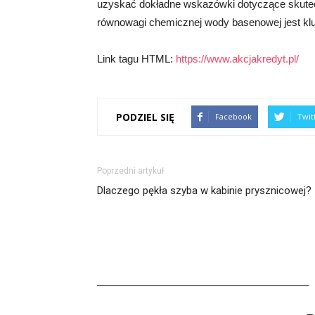
uzyskać dokładne wskazówki dotyczące skutec
równowagi chemicznej wody basenowej jest klu
Link tagu HTML:
https://www.akcjakredyt.pl/
PODZIEL SIĘ
Facebook
Twit
Poprzedni artykuł
Dlaczego pękła szyba w kabinie prysznicowej?