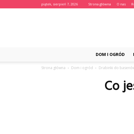
piątek, sierpień 7, 2026
Strona główna
O nas
R
DOM I OGRÓD
Strona główna
Dom i ogród
Drabinki do basenó
Co je