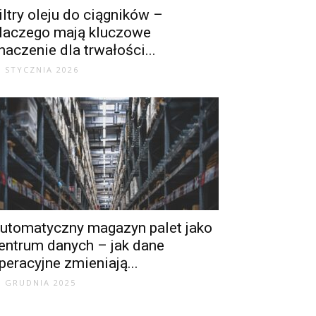
iltry oleju do ciągników –
laczego mają kluczowe
naczenie dla trwałości...
6 STYCZNIA 2026
utomatyczny magazyn palet jako
entrum danych – jak dane
peracyjne zmieniają...
9 GRUDNIA 2025