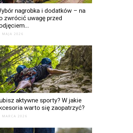
ybór nagrobka i dodatków – na
o zwrócić uwagę przed
odjęciem...
3 MAJA 2026
ubisz aktywne sporty? W jakie
kcesoria warto się zaopatrzyć?
1 MARCA 2026