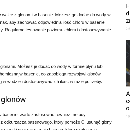
F
d
 w walce z glonami w basenie. Możesz go dodać do wody w
z
jednak, aby zachować odpowiednią ilość chloru w basenie,
2
y. Regularne testowanie poziomu chloru i dostosowywanie
glonami. Możesz je dodać do wody w formie płynu lub
hemiczną w basenie, co zapobiega rozwojowi glonów.
g w wodzie i dostosowywać ich ilość w razie potrzeby.
A
 glonów
c
o
 w basenie, warto zastosować również metody
1
z odkurzacza basenowego, który pomoże Ci usunąć glony
ne szczotki do czyszczenia basenu, które skutecznie