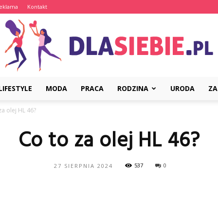
eklama
Kontakt
LIFESTYLE
MODA
PRACA
RODZINA
URODA
ZA
DlaSiebie.pl
za olej HL 46?
Co to za olej HL 46?
537
0
27 SIERPNIA 2024