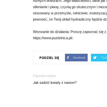
różnych branżach. Jego właściwości, takie jak
utlenianie i pianę, czynią go skutecznym i n
stosowany w przemyśle, rolnictwie, motoryzacji
pewność, że Twój układ hydrauliczny będzie dzi
Wezwanie do działania: Proszę zapoznać się z 
https://www.pustelnica.pl/.
PODZIEL SIĘ
Facebook
Twit
Poprzedni artykuł
Jak sadzić kwiaty z nasion?