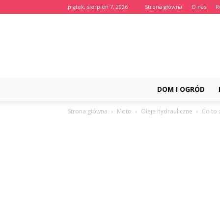
piątek, sierpień 7, 2026
Strona główna
O nas
R
DOM I OGRÓD
Strona główna
Moto
Oleje hydrauliczne
Co to 