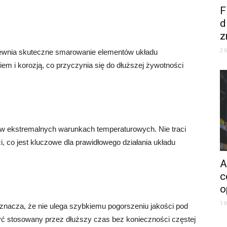
F
d
z
2
zapewnia skuteczne smarowanie elementów układu
em i korozją, co przyczynia się do dłuższej żywotności
 w ekstremalnych warunkach temperaturowych. Nie traci
, co jest kluczowe dla prawidłowego działania układu
A
c
o
1
o oznacza, że nie ulega szybkiemu pogorszeniu jakości pod
yć stosowany przez dłuższy czas bez konieczności częstej