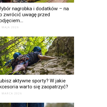
ybór nagrobka i dodatków – na
o zwrócić uwagę przed
odjęciem...
3 MAJA 2026
ubisz aktywne sporty? W jakie
kcesoria warto się zaopatrzyć?
1 MARCA 2026