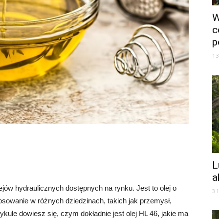
W
c
p
1
L
a
ejów hydraulicznych dostępnych na rynku. Jest to olej o
3
tosowanie w różnych dziedzinach, takich jak przemysł,
tykule dowiesz się, czym dokładnie jest olej HL 46, jakie ma