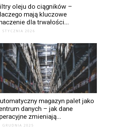
iltry oleju do ciągników –
laczego mają kluczowe
naczenie dla trwałości...
6 STYCZNIA 2026
utomatyczny magazyn palet jako
entrum danych – jak dane
peracyjne zmieniają...
9 GRUDNIA 2025