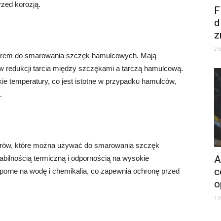
rzed korozją.
F
d
z
2
orem do smarowania szczęk hamulcowych. Mają
w redukcji tarcia między szczękami a tarczą hamulcową.
e temperatury, co jest istotne w przypadku hamulców,
.
rów, które można używać do smarowania szczęk
A
bilnością termiczną i odpornością na wysokie
c
porne na wodę i chemikalia, co zapewnia ochronę przed
o
1