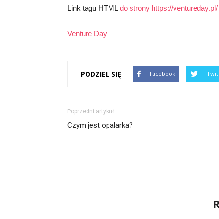
Link tagu HTML
do strony https://ventureday.
Venture Day
PODZIEL SIĘ
Facebook
Twit
Poprzedni artykuł
Czym jest opalarka?
R