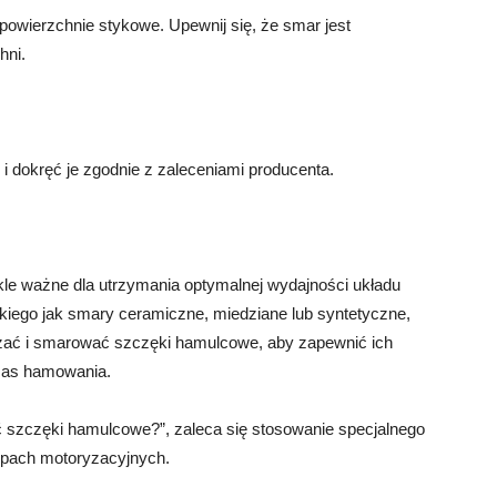
owierzchnie stykowe. Upewnij się, że smar jest
hni.
i dokręć je zgodnie z zaleceniami producenta.
e ważne dla utrzymania optymalnej wydajności układu
iego jak smary ceramiczne, miedziane lub syntetyczne,
wdzać i smarować szczęki hamulcowe, aby zapewnić ich
zas hamowania.
szczęki hamulcowe?”, zaleca się stosowanie specjalnego
epach motoryzacyjnych.