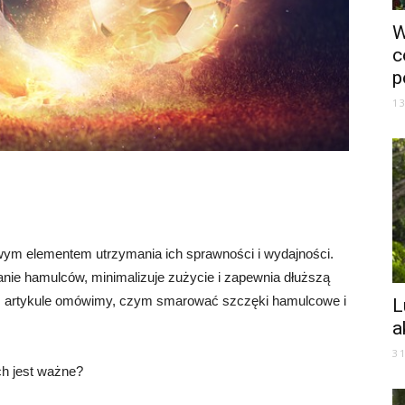
W
c
p
1
ym elementem utrzymania ich sprawności i wydajności.
nie hamulców, minimalizuje zużycie i zapewnia dłuższą
 artykule omówimy, czym smarować szczęki hamulcowe i
L
a
3
h jest ważne?