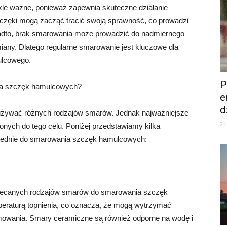
e ważne, ponieważ zapewnia skuteczne działanie
zęki mogą zacząć tracić swoją sprawność, co prowadzi
adto, brak smarowania może prowadzić do nadmiernego
any. Dlatego regularne smarowanie jest kluczowe dla
ulcowego.
P
ia szczęk hamulcowych?
e
d
ywać różnych rodzajów smarów. Jednak najważniejsze
2
nych do tego celu. Poniżej przedstawiamy kilka
wiednie do smarowania szczęk hamulcowych:
olecanych rodzajów smarów do smarowania szczęk
raturą topnienia, co oznacza, że ​​mogą wytrzymać
owania. Smary ceramiczne są również odporne na wodę i