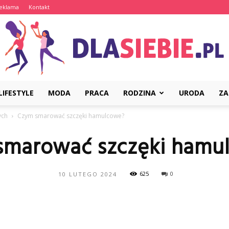
eklama
Kontakt
LIFESTYLE
MODA
PRACA
RODZINA
URODA
ZA
DlaSiebie.pl
ych
Czym smarować szczęki hamulcowe?
smarować szczęki hamu
625
0
10 LUTEGO 2024