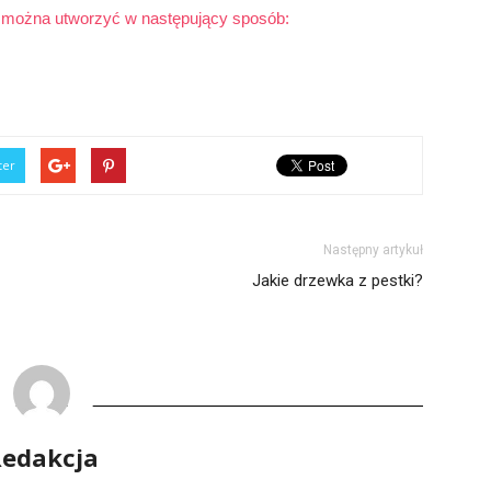
pl/ można utworzyć w następujący sposób:
ter
Następny artykuł
Jakie drzewka z pestki?
edakcja