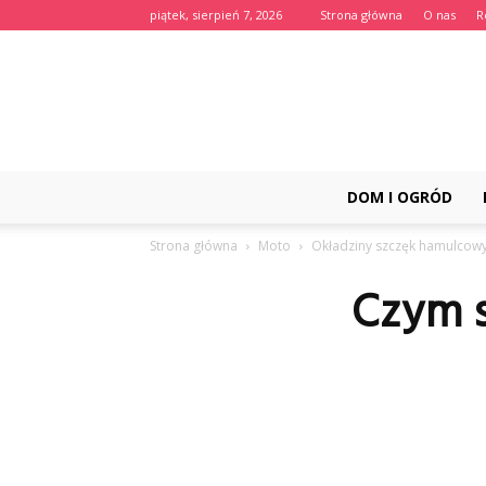
piątek, sierpień 7, 2026
Strona główna
O nas
R
DOM I OGRÓD
Strona główna
Moto
Okładziny szczęk hamulcow
Czym 