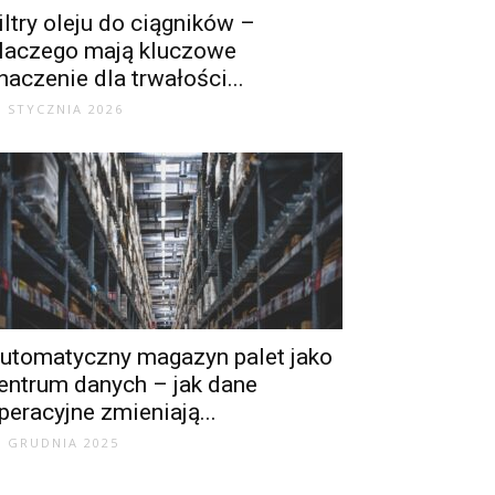
iltry oleju do ciągników –
laczego mają kluczowe
naczenie dla trwałości...
6 STYCZNIA 2026
utomatyczny magazyn palet jako
entrum danych – jak dane
peracyjne zmieniają...
9 GRUDNIA 2025