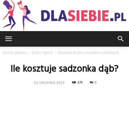
DlaSiebie.pl
Strona główna
Dom i ogród
Nasiona drzew i krzewów ozdobnych
Ile kosztuje sadzonka dąb?
679
0
25 GRUDNIA 2023